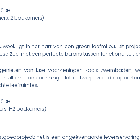
00DH
mers, 2 badkamers)
juweel, ligt in het hart van een groen leefmilieu. Dit pr
e Zee, met een perfecte balans tussen functionaliteit en
enieten van luxe voorzieningen zoals zwembaden, wa
oor ultieme ontspanning. Het ontwerp van de apparte
chte leefruimtes.
00DH
ers, 1-2 badkamers)
tgoedproject; het is een ongeëvenaarde levenservaring.