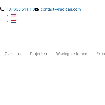
Ga
naar
+31 630 514 110
contact@hadidari.com
de
inhoud
Over ons
Projecten
Woning verkopen
Erfe
Bekijk onze projecten