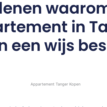
denen waaro
rtement in T
 een wijs besl