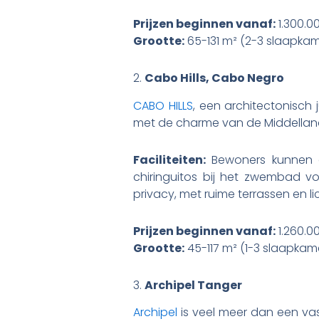
Prijzen beginnen vanaf:
1.300.0
Grootte:
65-131 m² (2-3 slaapka
2.
Cabo Hills, Cabo Negro
CABO HILLS
, een architectonisch 
met de charme van de Middellands
Faciliteiten:
Bewoners kunnen g
chiringuitos bij het zwembad v
privacy, met ruime terrassen en li
Prijzen beginnen vanaf:
1.260.0
Grootte:
45-117 m² (1-3 slaapkam
3.
Archipel Tanger
Archipel
is veel meer dan een vas