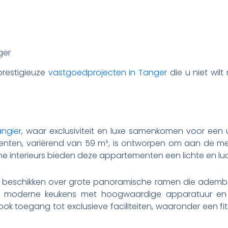
ger
prestigieuze
vastgoedprojecten in Tanger
die u niet wil
angier
, waar exclusiviteit en luxe samenkomen voor een 
menten, variërend van 59 m², is ontworpen om aan de me
 interieurs bieden deze appartementen een lichte en luc
beschikken over grote panoramische ramen die ademb
n moderne keukens met hoogwaardige apparatuur en 
k toegang tot exclusieve faciliteiten, waaronder een f