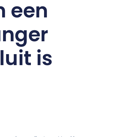
m een
anger
uit is