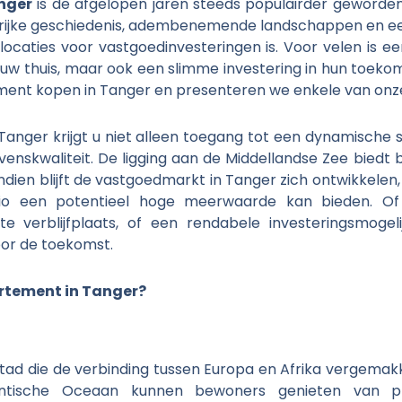
nger
is de afgelopen jaren steeds populairder geworde
 rijke geschiedenis, adembenemende landschappen en ee
locaties voor vastgoedinvesteringen is. Voor velen is 
uw thuis, maar ook een slimme investering in hun toekoms
ment kopen in Tanger en presenteren we enkele van onze
nger krijgt u niet alleen toegang tot een dynamische 
enskwaliteit. De ligging aan de Middellandse Zee biedt
ndien blijft de vastgoedmarkt in Tanger zich ontwikkele
io een potentieel hoge meerwaarde kan bieden. O
 verblijfplaats, of een rendabele investeringsmogeli
oor de toekomst.
rtement in Tanger?
tad die de verbinding tussen Europa en Afrika vergemakkel
ntische Oceaan kunnen bewoners genieten van pra