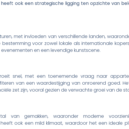
heeft ook een strategische ligging ten opzichte van bel
turen, met invloeden van verschillende landen, waaronder 
e bestemming voor zowel lokale als internationale kope
le evenementen en een levendige kunstscene.
roeit snel, met een toenemende vraag naar apparte
ofiteren van een waardestijging van onroerend goed. H
iële zet zijn, vooral gezien de verwachte groei van de s
tal van gemakken, waaronder moderne voorziening
 heeft ook een mild klimaat, waardoor het een ideale p