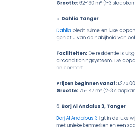
Grootte:
62-130 m² (1-3 slaapkam
5.
Dahlia Tanger
Dahlia
biedt ruime en luxe appa
geniet u van de nabijheid van be
Faciliteiten:
De residentie is ui
airconditioningsysteem. De app
en comfort.
Prijzen beginnen vanaf:
1.275.0
Grootte:
75-147 m² (2-3 slaapka
6.
Borj Al Andalus 3, Tanger
Borj Al Andalous 3
ligt in de luxe 
met unieke kenmerken en een sca