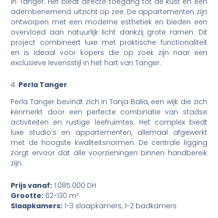
in Tanger. Het biedt directe toegang tot de kust en een
adembenemend uitzicht op zee. De appartementen zijn
ontworpen met een moderne esthetiek en bieden een
overvloed aan natuurlijk licht dankzij grote ramen. Dit
project combineert luxe met praktische functionaliteit
en is ideaal voor kopers die op zoek zijn naar een
exclusieve levensstijl in het hart van Tanger.
4.
Perla Tanger
Perla Tanger bevindt zich in Tanja Balia, een wijk die zich
kenmerkt door een perfecte combinatie van stadse
activiteiten en rustige leefruimtes. Het complex biedt
luxe studio’s en appartementen, allemaal afgewerkt
met de hoogste kwaliteitsnormen. De centrale ligging
zorgt ervoor dat alle voorzieningen binnen handbereik
zijn.
Prijs vanaf:
1.085.000 DH
Grootte:
62-130 m²
Slaapkamers:
1-3 slaapkamers, 1-2 badkamers