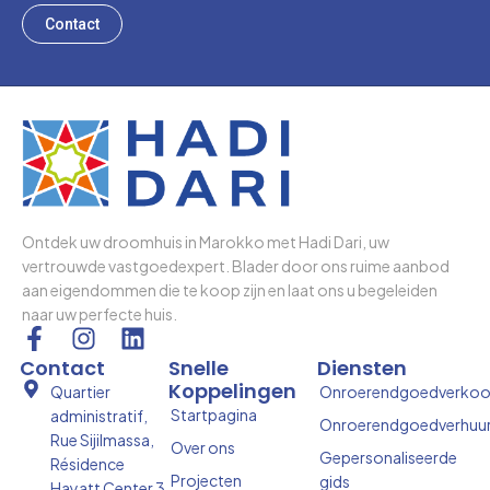
Contact
Ontdek uw droomhuis in Marokko met Hadi Dari, uw
vertrouwde vastgoedexpert. Blader door ons ruime aanbod
aan eigendommen die te koop zijn en laat ons u begeleiden
naar uw perfecte huis.
F
I
L
a
n
i
Contact
Snelle
Diensten
c
s
n
Koppelingen
Quartier
Onroerendgoedverko
e
t
k
Startpagina
administratif,
Onroerendgoedverhuu
b
a
e
Rue Sijilmassa,
Over ons
o
g
d
Gepersonaliseerde
Résidence
Projecten
gids
o
r
i
Hayatt Center 3,