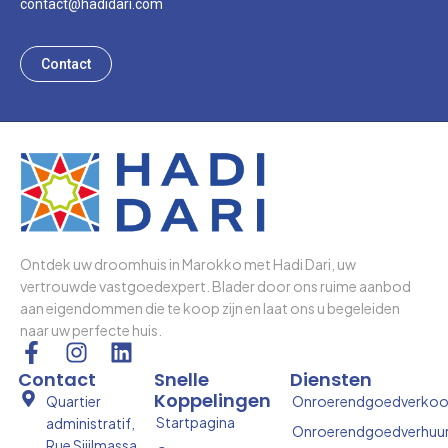
contact@hadidari.com
Contact
Ontdek uw droomhuis in Marokko met Hadi Dari, uw
vertrouwde vastgoedexpert. Blader door ons ruime aanbod
aan eigendommen die te koop zijn en laat ons u begeleiden
naar uw perfecte huis.
F
I
L
a
n
i
Contact
Snelle
Diensten
c
s
n
Koppelingen
Quartier
Onroerendgoedverko
e
t
k
Startpagina
administratif,
Onroerendgoedverhuu
b
a
e
Rue Sijilmassa,