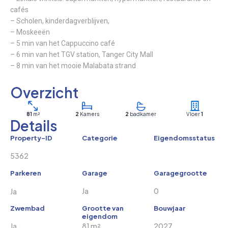
cafés
– Scholen, kinderdagverblijven,
– Moskeeën
– 5 min van het Cappuccino café
– 6 min van het TGV station, Tanger City Mall
– 8 min van het mooie Malabata strand
Overzicht
81
m²
2
Kamers
2
badkamer
Vloer
1
Details
Property-ID
Categorie
Eigendomsstatus
5362
Parkeren
Garage
Garagegrootte
Ja
0
Ja
Zwembad
Grootte van
Bouwjaar
eigendom
Ja
81 m²
2027