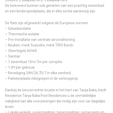
Studio’s, 2 slaapkamers, 3 slaapkamers.
De bewoners kunnen ook genieten van een prachtig zwembad
en een kinderspeelplaats, die in elke sectie aanwezig zijn.
De flats zijn afgewerkt volgens de Europese normen:
– Geluidsisolatie
– Thermische isolatie
– Pre-installatie van centrale airconditioning
– Keuken; merk Scavolini, merk TRIO Borsh
– Vloertegels 60×60
– Sanitair
– 1 zwembad 15m/7m per complex
– 1 lift per gebouw
– Beveiliging 24H/24,7D/7 in elke eenheid
– Parkeerplaats inbegrepen in de verkoopprijs
Dankzij de bevoorrechte locatie in het hart van Tanja Balia, biedt
Residence Tanja Balia Pool Residences u de onmiddellijke
nabijheid van alle voorzieningen die nodig zijn voor uw dagelijks
leven:
– Lokale winkels: supermarkten, hypermarkten, restaurants en