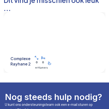
Dit vind je misschien ook leuk
...
Complexe
0
0
Rayhane 2
m²
Kamers
Nog steeds hulp nodig?
U kunt ons ondersteuningsteam ook een e-mail sturen op