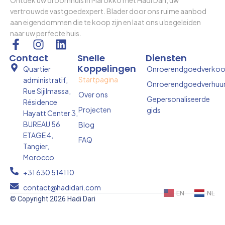
vertrouwde vastgoedexpert. Blader door ons ruime aanbod
aan eigendommen die te koop zijn en laat ons u begeleiden
naar uw perfecte huis.
F
I
L
a
n
i
Contact
Snelle
Diensten
c
s
n
Koppelingen
Quartier
Onroerendgoedverko
e
t
k
Startpagina
administratif,
Onroerendgoedverhuu
b
a
e
Rue Sijilmassa,
Over ons
o
g
d
Gepersonaliseerde
Résidence
Projecten
gids
o
r
i
Hayatt Center 3,
k
a
n
BUREAU 56
Blog
-
m
ETAGE 4,
FAQ
f
Tangier,
Morocco
+31 630 514110
contact@hadidari.com
EN
NL
© Copyright 2026 Hadi Dari