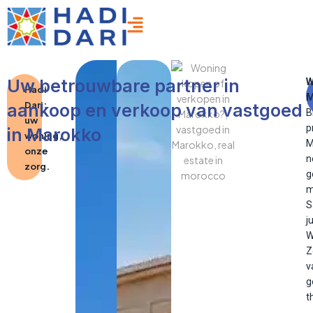
Ga
naar
de
inhoud
Uw betrouwbare partner in
W
Hadi
M
Dari:
aankoop en verkoop van vastgoed
Bi
uw
p
in Marokko
woning,
M
onze
n
zorg.
g
m
S
j
W
Z
v
g
t