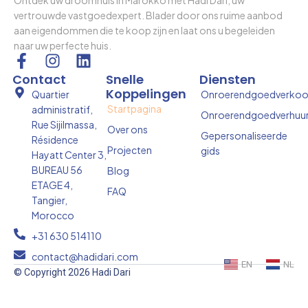
vertrouwde vastgoedexpert. Blader door ons ruime aanbod
aan eigendommen die te koop zijn en laat ons u begeleiden
naar uw perfecte huis.
F
I
L
a
n
i
Contact
Snelle
Diensten
c
s
n
Koppelingen
Quartier
Onroerendgoedverko
e
t
k
Startpagina
administratif,
Onroerendgoedverhuu
b
a
e
Rue Sijilmassa,
Over ons
o
g
d
Gepersonaliseerde
Résidence
Projecten
gids
o
r
i
Hayatt Center 3,
k
a
n
BUREAU 56
Blog
-
m
ETAGE 4,
FAQ
f
Tangier,
Morocco
+31 630 514110
contact@hadidari.com
EN
NL
© Copyright 2026 Hadi Dari