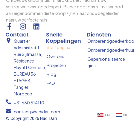
vertrouwde vastgoedexpert. Blader door ons ruime aanbod
aan eigendommen die te koop zijn en laat ons u begeleiden
naar uw perfecte huis.
F
I
L
a
n
i
Contact
Snelle
Diensten
c
s
n
Koppelingen
Quartier
Onroerendgoedverko
e
t
k
Startpagina
administratif,
Onroerendgoedverhuu
b
a
e
Rue Sijilmassa,
Over ons
o
g
d
Gepersonaliseerde
Résidence
Projecten
gids
o
r
i
Hayatt Center 3,
k
a
n
BUREAU 56
Blog
-
m
ETAGE 4,
FAQ
f
Tangier,
Morocco
+31 630 514110
contact@hadidari.com
EN
NL
© Copyright 2026 Hadi Dari