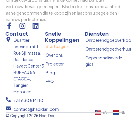
vertrouwde vastgoedexpert. Blader door ons ruime aanbod
aan eigendommen die te koop zijn en laat ons u begeleiden
naar uw perfecte huis.
F
I
L
a
n
i
Contact
Snelle
Diensten
c
s
n
Koppelingen
Quartier
Onroerendgoedverko
e
t
k
Startpagina
administratif,
Onroerendgoedverhuu
b
a
e
Rue Sijilmassa,
Over ons
o
g
d
Gepersonaliseerde
Résidence
Projecten
gids
o
r
i
Hayatt Center 3,
k
a
n
BUREAU 56
Blog
-
m
ETAGE 4,
FAQ
f
Tangier,
Morocco
+31 630 514110
contact@hadidari.com
EN
NL
© Copyright 2026 Hadi Dari