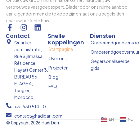
vertrouwde vastgoedexpert. Blader door ons ruime aanbod
aan eigendommen die te koop zijn en laat ons u begeleiden
naar uw perfecte huis.
F
I
L
a
n
i
Contact
Snelle
Diensten
c
s
n
Koppelingen
Quartier
Onroerendgoedverko
e
t
k
Startpagina
administratif,
Onroerendgoedverhuu
b
a
e
Rue Sijilmassa,
Over ons
o
g
d
Gepersonaliseerde
Résidence
Projecten
gids
o
r
i
Hayatt Center 3,
k
a
n
BUREAU 56
Blog
-
m
ETAGE 4,
FAQ
f
Tangier,
Morocco
+31 630 514110
contact@hadidari.com
EN
NL
© Copyright 2026 Hadi Dari