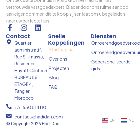
vertrouwde vastgoedexpert. Blader door ons ruime aanbod
aan eigendommen die te koop zijn en laat ons u begeleiden
naar uw perfecte huis.
F
I
L
a
n
i
Contact
Snelle
Diensten
c
s
n
Koppelingen
Quartier
Onroerendgoedverko
e
t
k
Startpagina
administratif,
Onroerendgoedverhuu
b
a
e
Rue Sijilmassa,
Over ons
o
g
d
Gepersonaliseerde
Résidence
Projecten
gids
o
r
i
Hayatt Center 3,
k
a
n
BUREAU 56
Blog
-
m
ETAGE 4,
FAQ
f
Tangier,
Morocco
+31 630 514110
contact@hadidari.com
EN
NL
© Copyright 2026 Hadi Dari