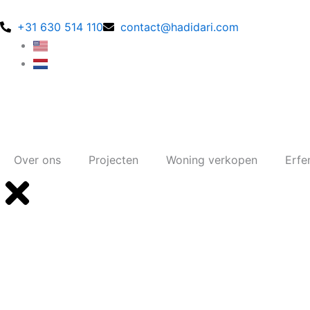
Ga
naar
+31 630 514 110
contact@hadidari.com
de
inhoud
Over ons
Projecten
Woning verkopen
Erfe