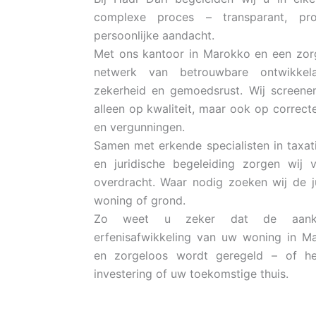
complexe proces – transparant,
pr
persoonlijke aandacht.
Met ons kantoor in Marokko en een zorg
netwerk van betrouwbare
ontwikke
zekerheid en gemoedsrust. Wij screenen
alleen
op kwaliteit, maar ook op correc
en vergunningen.
Samen met erkende specialisten in taxati
en juridische begeleiding zorgen
wij 
overdracht. Waar nodig zoeken wij de j
woning
of grond.
Zo weet u zeker dat de aanko
erfenisafwikkeling van uw woning in 
en zorgeloos wordt geregeld – of h
investering of uw
toekomstige thuis.