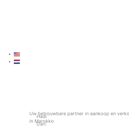
Doorzoek panden
Bekijk onze projecten
Uw betrouwbare partner in aankoop en verk
Hadi
in Marokko
Dari: