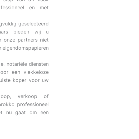
ofessioneel en met
vuldig geselecteerd
laars bieden wij u
 onze partners niet
te eigendomspapieren
e, notariële diensten
voor een vlekkeloze
uiste koper voor uw
op, verkoop of
Marokko
professioneel
et nu gaat om een