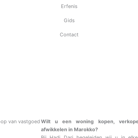
Erfenis
Gids
Contact
oop van vastgoed
Wilt u een woning kopen, verkope
Bekijk
onze
afwikkelen in Marokko?
projecten
Bij
Hadi Dari
begeleiden wij u in elk