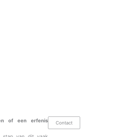
n of een erfenis
Contact
e stap van dit vaak