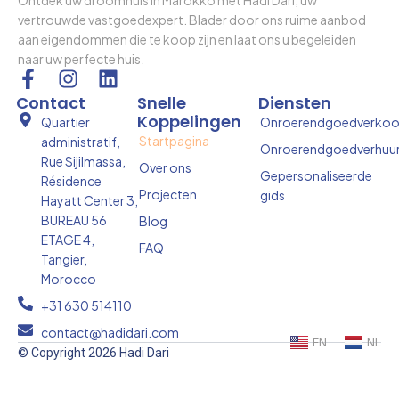
vertrouwde vastgoedexpert. Blader door ons ruime aanbod
aan eigendommen die te koop zijn en laat ons u begeleiden
naar uw perfecte huis.
F
I
L
a
n
i
Contact
Snelle
Diensten
c
s
n
Koppelingen
Quartier
Onroerendgoedverko
e
t
k
Startpagina
administratif,
Onroerendgoedverhuu
b
a
e
Rue Sijilmassa,
Over ons
o
g
d
Gepersonaliseerde
Résidence
Projecten
gids
o
r
i
Hayatt Center 3,
k
a
n
BUREAU 56
Blog
-
m
ETAGE 4,
FAQ
f
Tangier,
Morocco
+31 630 514110
contact@hadidari.com
EN
NL
© Copyright 2026 Hadi Dari